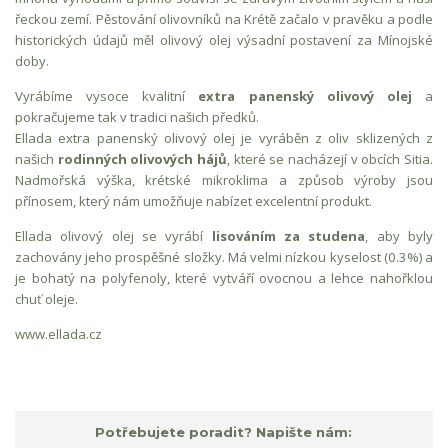
řeckou zemí. Pěstování olivovníků na Krétě začalo v pravěku a podle
historických údajů měl olivový olej výsadní postavení za Mínojské
doby.
Vyrábíme vysoce kvalitní
extra panenský olivový olej
a
pokračujeme tak v tradici našich předků.
Ellada extra panenský olivový olej je vyráběn z oliv sklizených z
našich
rodinných olivových hájů
, které se nacházejí v obcích Sitia.
Nadmořská výška, krétské mikroklima a způsob výroby jsou
přínosem, který nám umožňuje nabízet excelentní produkt.
Ellada olivový olej se vyrábí
lisováním za studena
, aby byly
zachovány jeho prospěšné složky. Má velmi nízkou kyselost (0.3%) a
je bohatý na polyfenoly, které vytváří ovocnou a lehce nahořklou
chuť oleje.
www.ellada.cz
Potřebujete poradit? Napište nám: