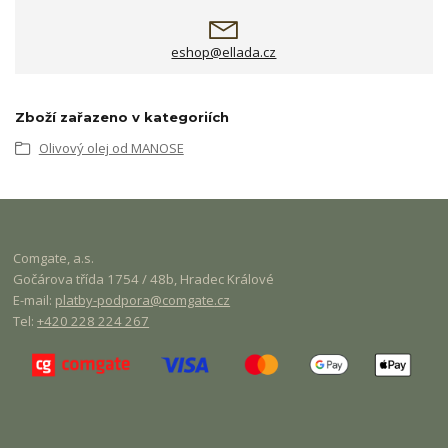
eshop@ellada.cz
Zboží zařazeno v kategoriích
Olivový olej od MANOSE
Comgate
, a.s.
Gočárova třída 1754 / 48b, Hradec Králové
E-mail:
platby-podpora@
comgate
.cz
Tel:
+420 228 224 267