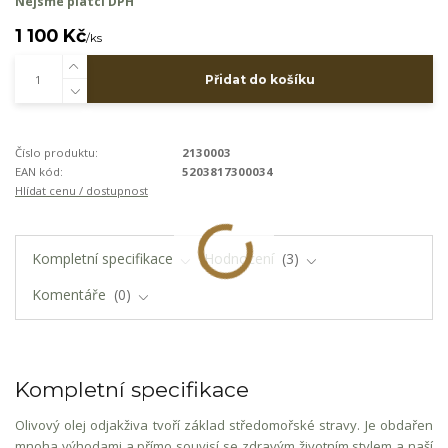
Nejsme plátci DPH
1 100 Kč
/
ks
Přidat do košíku
Číslo produktu:
2130003
EAN kód:
5203817300034
Hlídat cenu / dostupnost
Kompletní specifikace
Hodnocení
3
Komentáře
0
Kompletní specifikace
Olivový olej odjakživa tvoří základ středomořské stravy. Je obdařen
mnoha výhodami a přímo souvisí se zdravým životním stylem a naší