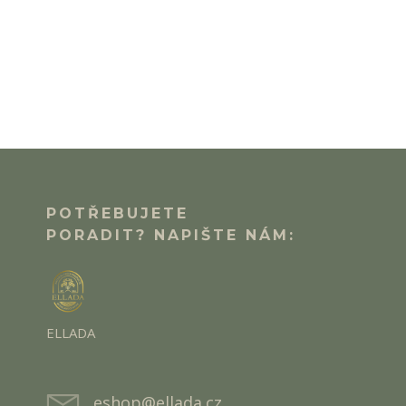
POTŘEBUJETE
PORADIT? NAPIŠTE NÁM:
ELLADA
eshop@ellada.cz