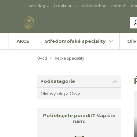
Ellada Blog
O nákupu
Velkoobchod
Partneři
Ko
AKCE
Středomořské speciality
Oli
Úvod
Řecké speciality
Podkategorie
Olivový olej a Olivy
Potřebujete poradit? Napište
nám: