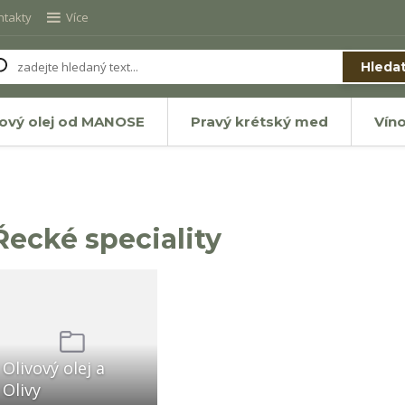
ntakty
Více
Hleda
vový olej od MANOSE
Pravý krétský med
Vín
Řecké speciality
Olivový olej a
Olivy