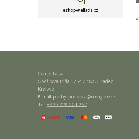
eshop@ellada.cz
V
Comgate
, a.s.
Gočárova třída 1754 / 48b, Hradec
Králové
E-mail:
platby-podpora@
comgate
.cz
Tel:
+420 228 224 267