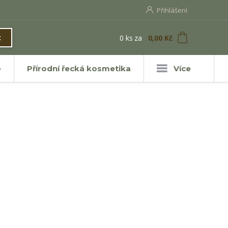
Přihlášení
0
ks
za
0,00 Kč
t
o
Přírodní řecká kosmetika
Více