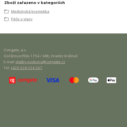
Zboží zařazeno v kategoriích
Medicínská kosmetika
Péče o vlasy
Comgate
, a.s.
Gočárova třída 1754 / 48b, Hradec Králové
E-mail:
platby-podpora@
comgate
.cz
Tel:
+420 228 224 267