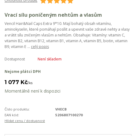
Ohodnotit produkt
Vrací sílu poničeným nehtům a vlasům
Vencil Hair&Nail Caps Extra 9*10. Mají bohatý obsah vitamínu,
aminokyselin, které pomáhají posílit a upevnit vaše zdravé nehty a vlasy
a vrátit sílu zničeným vlasům a nehtům. Obsahuje: Vitamíny: vitamin C,
vitamin B2, vitamin B12, vitamin B1, vitamin A, vitamin B5, biotin, vitamin
B9, vitamin E ...
celý popis
Dostupnost
Není skladem
Nejsme plátci DPH
1 077 Kč
/
ks
Momentálně není k dispozici
Číslo produktu:
VHECB
EAN kód:
5206807100270
Hlídat cenu / dostupnost