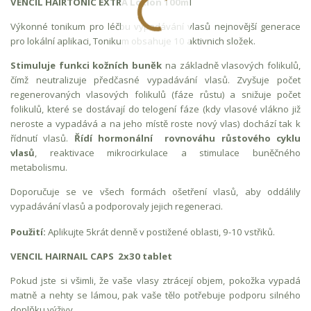
VENCIL HAIRTONIC EXTRA Lotion 100ml
Výkonné tonikum pro léčbu vypadávání vlasů nejnovější generace
pro lokální aplikaci, Tonikum obsahuje 10 aktivnich složek.
Stimuluje funkci kožních buněk
na základně vlasových folikulů,
čímž neutralizuje předčasné vypadávání vlasů. Zvyšuje počet
regenerovaných vlasových folikulů (fáze růstu) a snižuje počet
folikulů, které se dostávají do telogení fáze (kdy vlasové vlákno již
neroste a vypadává a na jeho místě roste nový vlas) dochází tak k
řídnutí vlasů.
Řídí hormonální rovnováhu růstového cyklu
vlasů
, reaktivace mikrocirkulace a stimulace buněčného
metabolismu.
Doporučuje se ve všech formách ošetření vlasů, aby oddálily
vypadávání vlasů a podporovaly jejich regeneraci.
Použití:
Aplikujte 5krát denně v postižené oblasti, 9-10 vstřiků.
VENCIL HAIRNAIL CAPS 2x30 tablet
Pokud jste si všimli, že vaše vlasy ztrácejí objem, pokožka vypadá
matně a nehty se lámou, pak vaše tělo potřebuje podporu silného
doplňku výživy.