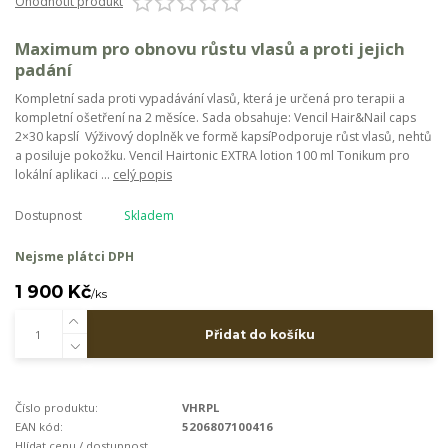
Ohodnotit produkt
Maximum pro obnovu růstu vlasů a proti jejich
padání
Kompletní sada proti vypadávání vlasů, která je určená pro terapii a
kompletní ošetření na 2 měsíce. Sada obsahuje: Vencil Hair&Nail caps
2×30 kapslí Výživový doplněk ve formě kapsíPodporuje růst vlasů, nehtů
a posiluje pokožku. Vencil Hairtonic EXTRA lotion 100 ml Tonikum pro
lokální aplikaci ...
celý popis
Dostupnost
Skladem
Nejsme plátci DPH
1 900 Kč
/
ks
Přidat do košíku
Číslo produktu:
VHRPL
EAN kód:
5206807100416
Hlídat cenu / dostupnost