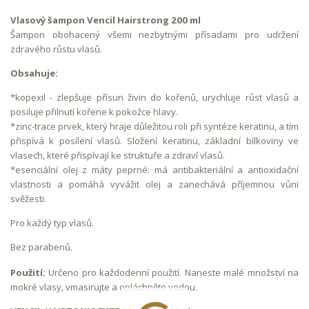
Vlasový šampon Vencil Hairstrong 200 ml
Šampon obohacený všemi nezbytnými přísadami pro udržení
zdravého růstu vlasů.
Obsahuje:
*kopexil - zlepšuje přísun živin do kořenů, urychluje růst vlasů a
posiluje přilnutí kořene k pokožce hlavy.
*zinc-trace prvek, který hraje důležitou roli při syntéze keratinu, a tím
přispívá k posílení vlasů. Složení keratinu, základní bílkoviny ve
vlasech, které přispívají ke struktuře a zdraví vlasů.
*esenciální olej z máty peprné: má antibakteriální a antioxidační
vlastnosti a pomáhá vyvážit olej a zanechává příjemnou vůni
svěžesti.
Pro každý typ vlasů.
Bez parabenů.
Použití:
Určeno pro každodenní použití. Naneste malé množství na
mokré vlasy, vmasirujte a opláchněte vodou.