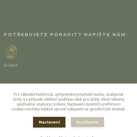
POTŘEBUJETE PORADIT? NAPIŠTE NÁM:
ELLADA
eshop@ellada.cz
Pro základní funkčnost, zpříjemnění používání webu, analytické
účely a v případě udělení souhlasu také pro účely cílení reklamy
využíváme soubory cookies. Nastavení vlastních preferencí
cookies můžete kdykoli upravit odkazem ve spodní části stránek.
Nastavení
Souhlasím
Copyright Ellada.cz