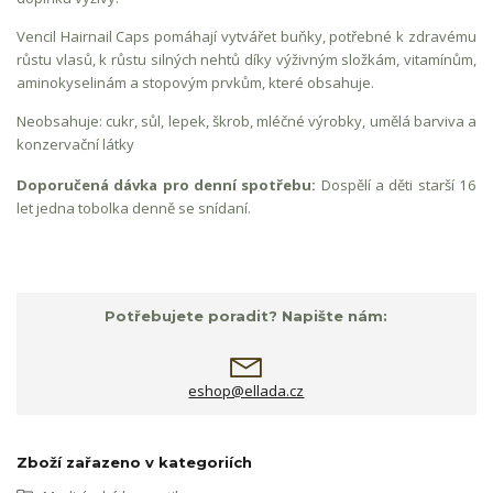
Vencil Hairnail Caps pomáhají vytvářet buňky, potřebné k zdravému
růstu vlasů, k růstu silných nehtů díky výživným složkám, vitamínům,
aminokyselinám a stopovým prvkům, které obsahuje.
Neobsahuje: cukr, sůl, lepek, škrob, mléčné výrobky, umělá barviva a
konzervační látky
Doporučená dávka pro denní spotřebu:
Dospělí a děti starší 16
let jedna tobolka denně se snídaní.
Potřebujete poradit? Napište nám:
eshop@ellada.cz
Zboží zařazeno v kategoriích