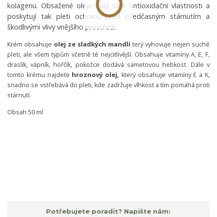
kolagenu. Obsažené oleje mají silné antioxidační vlastnosti a
poskytují tak pleti ochranu před předčasným stárnutím a
škodlivými vlivy vnějšího prostředí.
olej ze sladkých mandlí
Krém obsahuje
terý vyhovuje nejen suché
pleti, ale všem typům včetně té nejcitlivější. Obsahuje vitamíny A, E, F,
draslík, vápník, hořčík, pokožce dodává sametovou hebkost. Dále v
hroznový olej
tomto krému najdete
,
který obsahuje vitamíny E a K,
snadno se vstřebává do pleti, kde zadržuje vlhkost a tím pomáhá proti
stárnutí.
Obsah 50 ml
Potřebujete poradit? Napište nám: