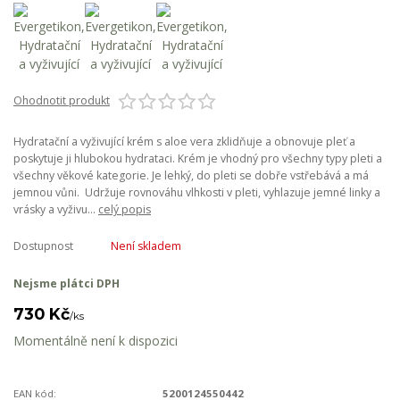
Ohodnotit produkt
Hydratační a vyživující krém s aloe vera zklidňuje a obnovuje pleť a
poskytuje ji hlubokou hydrataci. Krém je vhodný pro všechny typy pleti a
všechny věkové kategorie. Je lehký, do pleti se dobře vstřebává a má
jemnou vůni. Udržuje rovnováhu vlhkosti v pleti, vyhlazuje jemné linky a
vrásky a vyživu...
celý popis
Dostupnost
Není skladem
Nejsme plátci DPH
730 Kč
/
ks
Momentálně není k dispozici
EAN kód:
5200124550442