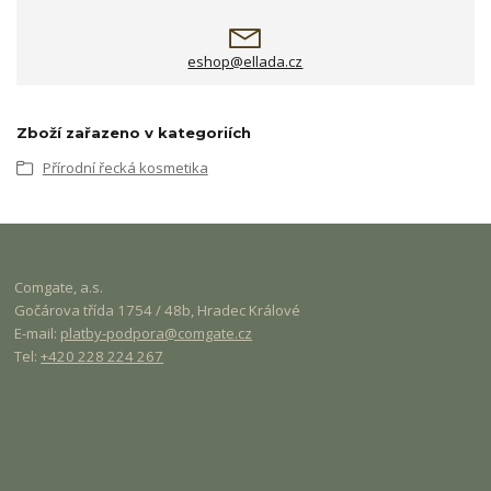
eshop@ellada.cz
Zboží zařazeno v kategoriích
Přírodní řecká kosmetika
Comgate
, a.s.
Gočárova třída 1754 / 48b, Hradec Králové
E-mail:
platby-podpora@
comgate
.cz
Tel:
+420 228 224 267