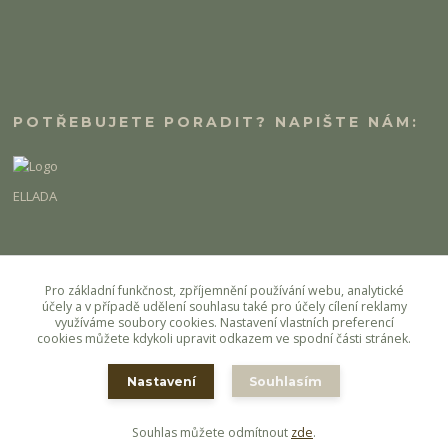
POTŘEBUJETE PORADIT? NAPIŠTE NÁM:
ELLADA
eshop@ellada.cz
Pro základní funkčnost, zpříjemnění používání webu, analytické
účely a v případě udělení souhlasu také pro účely cílení reklamy
využíváme soubory cookies. Nastavení vlastních preferencí
cookies můžete kdykoli upravit odkazem ve spodní části stránek.
Nastavení
Souhlasím
Copyright Ellada.cz
Souhlas můžete odmítnout
zde
.
Vytvořeno na
Eshop-rychle.cz